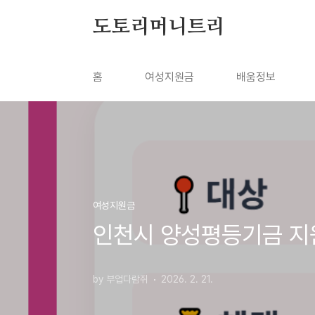
본문 바로가기
도토리머니트리
홈
여성지원금
배움정보
여성지원금
인천시 양성평등기금 지
by 부업다람쥐
2026. 2. 21.