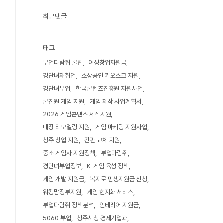
최근댓글
태그
부업다람쥐 꿀팁
여성창업지원금
경단녀재취업
소상공인 키오스크 지원
경단녀부업
한국콘텐츠진흥원 지원사업
콘진원 게임 지원
게임 제작 사업계획서
2026 게임콘텐츠 제작지원
매장 리모델링 지원
게임 마케팅 지원사업
청주 창업 지원
간판 교체 지원
중소 게임사 지원정책
부업다람쥐
경단녀부업정보
K-게임 육성 정책
게임 개발 지원금
복지로 민생지원금 신청
워킹맘정부지원
게임 현지화 서비스
부업다람쥐 정책분석
인테리어 지원금
5060 부업
청주시청 경제기업과