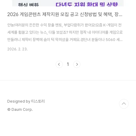
2026 게임콘텐츠 제작지원 모집 공고 신청방법 및 혜택, 장르별 맞춤 지원전략, 글로벌 진출 성공공식
안농!여러분의 든든한 수익 창출 멘토, 부업다람쥐가 왔어요!요즘 K-게임이 전
세계를 휩쓸고 있다는 뉴스, 다들 보셨죠? 하지만 정작 내 아이디어를 게임으로
만들려니 제작비 장벽에 숨이 턱 막히셨을 거예요.경단녀 분들이나 5060 세
대분들도 '나만의 콘텐츠'를 꿈꾸지만, 자금 조달이라는 현실 앞에 무릎 꿇기 일
2026. 2. 23.
쑤였죠. 그래서 오늘은 나라에서 돈을 대주는 역대급 소식을 들고 왔으니 집중
하세요!📊 한눈에 보는 핵심 요약구분주요 내용비고사업명2026년 게임콘텐
1
츠 제작지원 사업한국콘텐츠진흥원 주관지원 대상국내 게임 제작사 및 개인 사
업자다년도 지원 확대지원 규모PC, 모바일, 콘솔, 신기술(VR/AR) 등총 수백억
규모핵심 변화제작 기간 연장 및 지원금 상향안정적 제작 환경 조성신청 기한
공고문 내 지정 기한 ..
Designed by 티스토리
© Daum Corp.