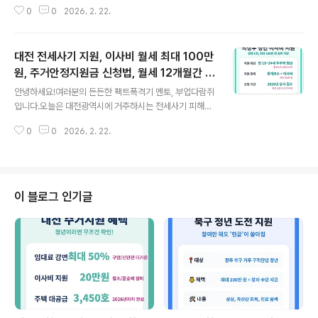
하시는 동포단체분들을 위한 아주 중요한 '돈' 이야기를 가
0
0
2026. 2. 22.
져왔습니다.말만 '재외동포 사랑'이 아니라, 실제 단체 운영
과 사업에 보탬이 되는 지원금을 재외동포청에서 쏜다고
하니 집중해서 들어보세요. 📊 한눈에 보는 핵심 요약구분
대전 전세사기 지원, 이사비 월세 최대 100만
주요 내용비고지원 대상전 세계 재외동포 단체 (비영리 목
적)친목 중심 단체 제외주요 분야한인 정체성 함양, 권익 신
원, 주거안정지원금 신청법, 월세 12개월간 분
글 내용
장, 주류사회 진출 등6개 주요 분야신청 기간2026년 정기
할 지원, 피해자 결정문은 필수
안녕하세요!여러분의 든든한 팩트폭격기 멘토, 부업다람쥐
접수 기간 내온라인 시스템 접수핵심 포인트자부담 비율
입니다.오늘은 대전광역시에 거주하시는 전세사기 피해자
및 사업 타당성 중점 검토실질적 성과 위주정체성 함양 사
분들을 위한 아주 중요한 소식을 가져왔습니다.마음 고생
업 지원 여기가 이번 포스팅의 진짜 핵심이니 눈 크게 뜨고
0
0
2026. 2. 22.
만으로도 벅찬데, 당장 이사비며 월세며 나갈 돈 때문에 밤
보세요. 해외에서 우리 아이들에게 ..
잠 설치시는 분들 많으시죠? 대전시에서 주거안정지원금
을 지급한다고 하니, 제가 핵심만 콕 찝어 알려드릴게요.
📊 한눈에 보는 핵심 요약구분주요 내용비고지원 대상대전
시 전세사기피해자 결정자 (피해 주택 소재지 대전)타 시도
이 블로그 인기글
이주자 포함이사비 지원최대 100만 원 (실비 지급)이사 증
빙 필수월세 지원월 최대 10만 원 (최대 12개월)총 120만
원 한도신청 기간예산 소진 시까지 (상시 접수)선착순 마감
주의이사비 최대 100만원 지원 여기가 이번 포스팅의 진
짜 핵심이니 눈 크게 뜨고 보세요...