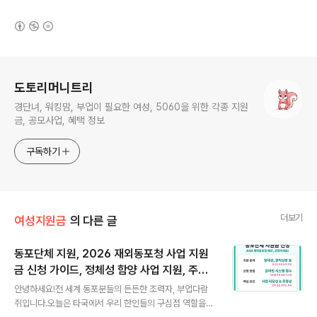
(새창열림)
로그 정보
도토리머니트리
경단녀, 워킹맘, 부업이 필요한 여성, 5060을 위한 각종 지원
금, 공모사업, 혜택 정보
구독하기
더보기
여성지원금
의 다른 글
동포단체 지원, 2026 재외동포청 사업 지원
금 신청 가이드, 정체성 함양 사업 지원, 주류
글 내용
사회 진출 및 권익신장, 투명한 정산이 성장의
안녕하세요!전 세계 동포분들의 든든한 조력자, 부업다람
기본
쥐입니다.오늘은 타국에서 우리 한인들의 구심점 역할을