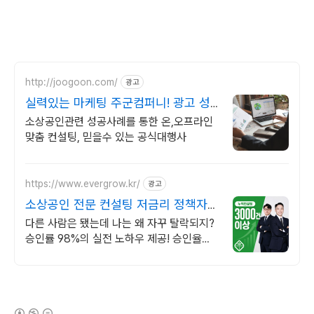
http://joogoon.com/
광고
실력있는 마케팅 주군컴퍼니! 광고 성
과는 톡톡히!
소상공인관련 성공사례를 통한 온,오프라인
맞춤 컨설팅, 믿을수 있는 공식대행사
https://www.evergrow.kr/
광고
소상공인 전문 컨설팅 저금리 정책자금
지금 신청
다른 사람은 됐는데 나는 왜 자꾸 탈락되지?
승인률 98%의 실전 노하우 제공! 승인율
97.8%, 정책자금 전화 한 통으로 확인 가능
합니다 !
(새창열림)