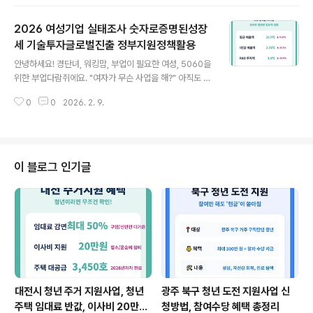
에서는 여러분의 재기를 위해 큰 자금을 투입하고 있습니
다. 냉정하게 말씀드릴게요. 이런 정보가 쏟아지는데도 시
2026 여성기업 실태조사 숫자로증명된성장
도조차 하지 않는다면, 그건 기회의 문을 스스로 닫는 것과
같습니다. 나이 때문에 안 된다는 고정관념에서 벗어나 손
세 기술투자글로벌진출 정부지원정책활용
글 내용
내밀어 줄 때 일어나세요. 지금 안 움직이면 내년에도 똑같
안녕하세요! 경단녀, 워킹맘, 부업이 필요한 여성, 5060을
이 "돈 없다, 힘들다" 소리만 되풀이할 가능성이 높으니까
위한 부업다람쥐에요. "여자가 무슨 사업을 해?" 아직도 이
요. 지갑을 채우는 건 한숨이 아니라 '정보'와 '실행력'입니
런 편견 섞인 말을 들어보신 적 있으신가요? 2026년 2월
다. 딱 5분만 집중해서 읽어보세요! 1. 50대 중장년 경력전
0
0
2026. 2. 9.
2일, 중소벤처기업부가 발표한 '여성기업 실태조사' 결과
환자격증 ..
는 그런 낡은 생각을 완전히 깨부수고 있습니다. 여성기업
의 매출액은 전년 대비 15.0%나 증가했고, 당기순이익도
9.3%가 늘어났어요. 이건 단순히 "운이 좋았다"가 아니라,
여성 사장님들이 남성 못지않게, 아니 어떤 면에서는 훨씬
이 블로그 인기글
더 영리하게 경영하고 있다는 강력한 증거입니다. 지금 이
런 거대한 흐름을 모르고 "나는 안 돼"라고 포기하고 계신
다면, 5년 후 여러분의 통장 잔고는 결코 변하지 않을 거예
요. 똑똑한 여성이라면 이 기회를 어떻게 내 것으로 만들지
고민해야 ..
대전시 청년 주거 지원사업, 청년
광주 북구 청년 도전 지원사업 신
주택 임대료 반값, 이사비 20만원
청방법, 참여수당 혜택 총정리