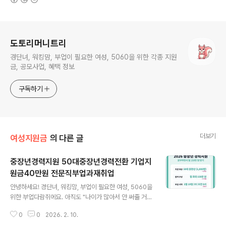
로그 정보
도토리머니트리
경단녀, 워킹맘, 부업이 필요한 여성, 5060을 위한 각종 지원
금, 공모사업, 혜택 정보
구독하기
더보기
여성지원금
의 다른 글
중장년경력지원 50대중장년경력전환 기업지
원금40만원 전문직부업과재취업
글 내용
안녕하세요! 경단녀, 워킹맘, 부업이 필요한 여성, 5060을
위한 부업다람쥐에요. 아직도 "나이가 많아서 안 써줄 거
야", "새로운 걸 배우기엔 늦었어"라며 막연한 걱정만 하고
0
0
2026. 2. 10.
계신가요? 2026년 현재, 세상은 무섭게 변하고 있고 국가