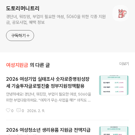
도토리머니트리
경단녀, 워킹맘, 부업이 필요한 여성, 5060을 위한 각종 지원
금, 공모사업, 혜택 정보
구독하기
더보기
여성지원금
의 다른 글
2026 여성기업 실태조사 숫자로증명된성장
세 기술투자글로벌진출 정부지원정책활용
글 내용
안녕하세요! 경단녀, 워킹맘, 부업이 필요한 여성, 5060을
위한 부업다람쥐에요. "여자가 무슨 사업을 해?" 아직도 이
런 편견 섞인 말을 들어보신 적 있으신가요? 2026년 2월
0
0
2026. 2. 9.
2일, 중소벤처기업부가 발표한 '여성기업 실태조사' 결과
는 그런 낡은 생각을 완전히 깨부수고 있습니다. 여성기업
의 매출액은 전년 대비 15.0%나 증가했고, 당기순이익도
2026 여성청소년 생리용품 지원금 전액지급
9.3%가 늘어났어요. 이건 단순히 "운이 좋았다"가 아니라,