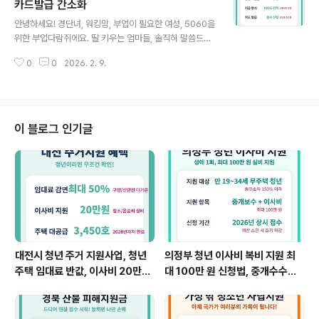
여성 사장님들이 남성 못지않게, 아니 어떤 면에서는 훨씬
카드발급 간소화
글 내용
더 영리하게 경영하고 있다는 강력한 증거입니다. 지금 이
안녕하세요! 경단녀, 워킹맘, 부업이 필요한 여성, 5060을
런 거대한 흐름을 모르고 "나는 안 돼"라고 포기하고 계신
위한 부업다람쥐에요. 딸 키우는 엄마들, 솔직히 말씀드릴
다면, 5년 후 여러분의 통장 잔고는 결코 변하지 않을 거예
게요. 생리용품 바우처 신청하려다가 "절차가 왜 이렇게 복
요. 똑똑한 여성이라면 이 기회를 어떻게 내 것으로 만들지
0
0
2026. 2. 9.
잡해?"라며 창을 닫으신 적 한 번쯤은 있으시죠? 카드사에
고민해야 ..
전화하고, 은행 가서 계좌 개설하고, 주민센터까지 다시 방
문하는 번거로움 때문에 신청 시기를 놓쳐 지원금을 절반
밖에 못 받았던 그 억울한 마음 충분히 이해합니다. 정부도
이런 불편함을 인지했는지 2026년부터는 정책이 완전히
이 블로그 인기글
달라졌습니다. 하지만 이런 변화를 모르고 지나치면 혜택
은 우리 딸이 아닌 남의 집 이야기가 되고 말아요.똑똑한 엄
마라면 국가가 제공하는 16만 8천 원의 혜택을 놓치지 말
아야 합니다. 지금부터 제가 중학생도 이해할 수 있게 바뀐
핵심 포인트만 짚어드릴게..
대전시 청년 주거 지원사업, 청년
의정부 청년 이사비 복비 지원 최
주택 임대료 반값, 이사비 20만원
대 100만 원 신청법, 중개수수료
혜택,3천호 이상 주택공급
전액 지원,간편한 온라인 신청