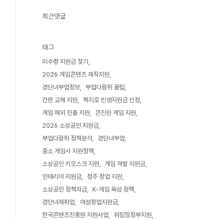
최근댓글
태그
미수령 지원금 찾기
2026 게임콘텐츠 제작지원
경단녀부업정보
부업다람쥐 꿀팁
간판 교체 지원
복지로 민생지원금 신청
게임 해외 진출 지원
콘진원 게임 지원
2026 소상공인 지원금
부업다람쥐 정책분석
경단녀부업
중소 게임사 지원정책
소상공인 키오스크 지원
게임 개발 지원금
인테리어 지원금
청주 창업 지원
소상공인 정책자금
K-게임 육성 정책
경단녀재취업
여성창업지원금
한국콘텐츠진흥원 지원사업
워킹맘정부지원