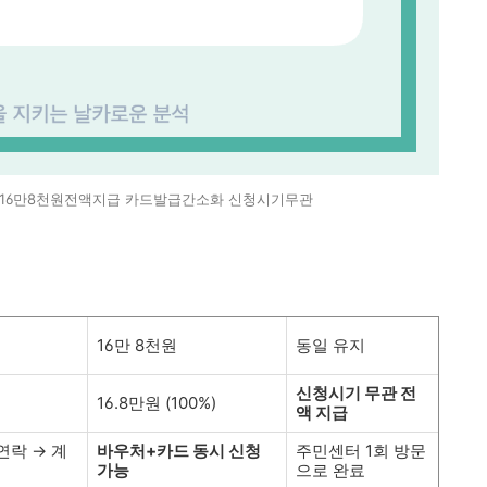
간16만8천원전액지급 카드발급간소화 신청시기무관
16만 8천원
동일 유지
신청시기 무관 전
16.8만원 (100%)
액 지급
연락 → 계
바우처+카드 동시 신청
주민센터 1회 방문
가능
으로 완료