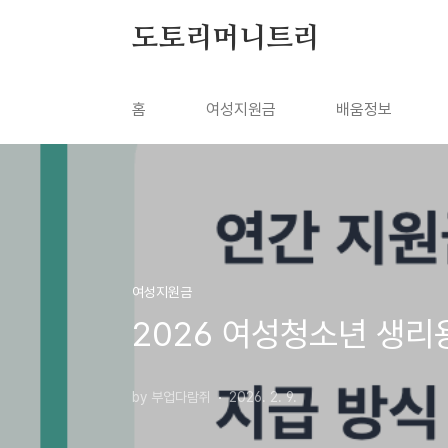
본문 바로가기
도토리머니트리
홈
여성지원금
배움정보
여성지원금
2026 여성청소년 생리
by 부업다람쥐
2026. 2. 9.